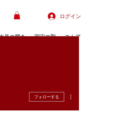
ログイン
水晶の耀き
宇宙の聖
ストア
その他
フォローする