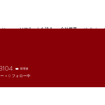
Home
ソマチットを語る
会社概要
Shell+e⁻
o3104
管理者
ワー
0
フォロー中