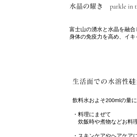
parkle in t
水晶の耀き
富士山の湧水と水晶を融合
身体の免疫力を高め、イキ
生活面での水溶性硅
飲料水およそ200mlの量
・料理にまぜて
炊飯時や煮物などお料理
・スキンケアやヘアケア