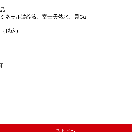
品
ミネラル濃縮液、富士天然水、貝Ca
円（税込）
可
可
ストアへ