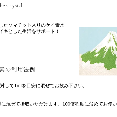
he Crystal
したソマチット入りのケイ素水。
イキとした生活をサポート！
素の利用法例
に対して1mlを目安に混ぜてお飲み下さい。
に混ぜて摂取いただけます。100倍程度に薄めてお使
に