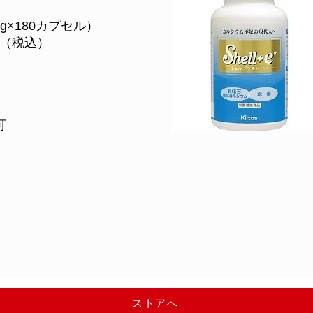
mg×180カプセル）
円（税込）
可
ストアへ